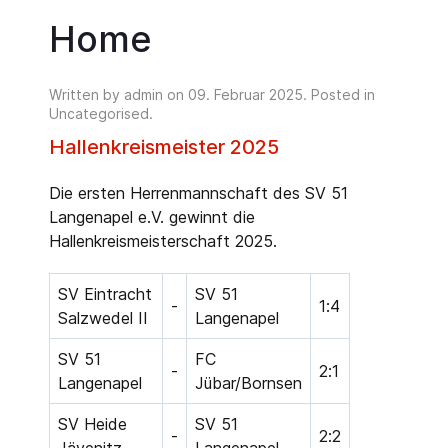
Home
Written by admin on
09. Februar 2025
. Posted in
Uncategorised
.
Hallenkreismeister 2025
Die ersten Herrenmannschaft des SV 51
Langenapel e.V. gewinnt die
Hallenkreismeisterschaft 2025.
SV Eintracht
SV 51
-
1:4
Salzwedel II
Langenapel
SV 51
FC
-
2:1
Langenapel
Jübar/Bornsen
SV Heide
SV 51
-
2:2
Jävenitz
Langenapel