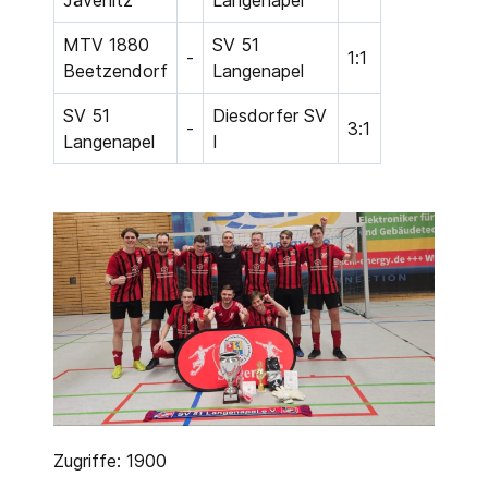
MTV 1880
SV 51
-
1:1
Beetzendorf
Langenapel
SV 51
Diesdorfer SV
-
3:1
Langenapel
I
Zugriffe: 1900